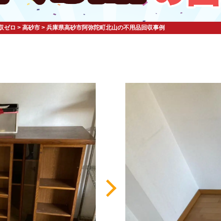
収ゼロ
>
高砂市
>
兵庫県高砂市阿弥陀町北山の不用品回収事例