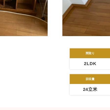
間取り
2LDK
回収量
24立米