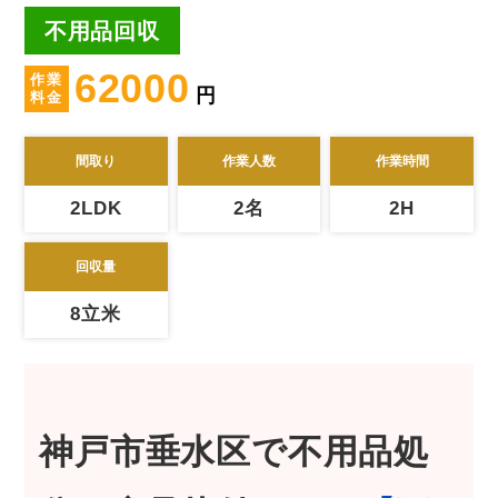
不用品回収
62000
作業
円
料金
間取り
作業人数
作業時間
2LDK
2名
2H
回収量
8立米
神戸市垂水区
で
不用品処