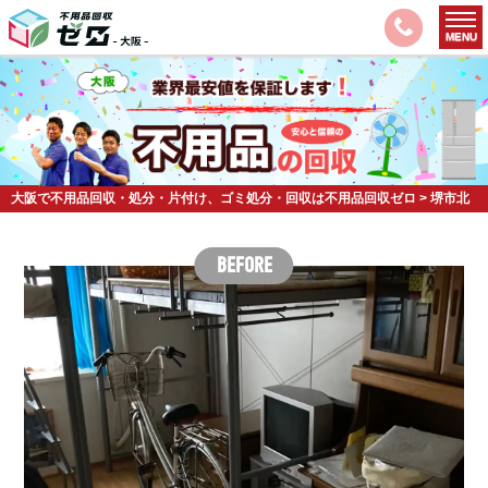
大阪で不用品回収・処分・片付け、ゴミ処分・回収は不用品回収ゼロ
>
堺市北
区の不用品回収事例