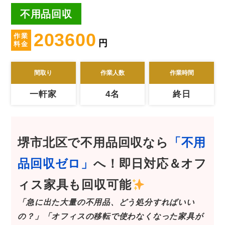
不用品回収
203600
作業
円
料金
間取り
作業人数
作業時間
一軒家
4名
終日
堺市北区
で
不用品回収
なら
「不用
品回収ゼロ」
へ！
即日対応＆オフ
ィス家具も回収可能
「急に出た大量の不用品、どう処分すればいい
の？」「オフィスの移転で使わなくなった家具が