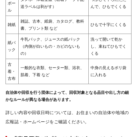
ボー
送ラベルは剥がす）
んで、ひもでくくる
ル
雑誌、古本、紙袋、カタログ、教科
雑紙
ひもで十字にくくる
書、プリント類 など
牛乳パック、ジュースの紙パック
洗って開いて乾か
紙パ
（内側が白いもの・カビのないも
し、束ねてひもでく
ック
の）
くる
古
一般的な衣類、セーター類、浴衣、
中身の見えるポリ袋
着・
肌着、下着 など
に入れる
古布
自治体や回収を行う団体によって、回収対象となる品目や出し方の細
かなルールが異なる場合があります。
詳しい内容や回収日時については、お住まいの自治体や地域の
広報誌・ホームページをご確認ください。