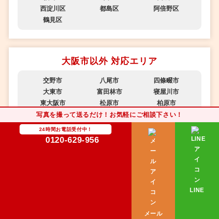
西淀川区
都島区
阿倍野区
鶴見区
大阪市以外 対応エリア
交野市
八尾市
四條畷市
大東市
富田林市
寝屋川市
東大阪市
松原市
柏原市
河内長野市
羽曳野市
藤井寺市
写真を撮って送るだけ！お気軽にご相談下さい！
門真市
豊中市
高槻市
24時間お電話受付中！
吹田市
摂津市
能勢町
0120-629-956
豊能町
島本町
池田市
枚方市
大阪狭山市
太子町
河南町
千早赤阪村
高石市
泉大津市
和泉市
忠岡町
LINE
岸和田市
貝塚市
熊取町
泉佐野市
箕面市
茨木市
メール
守口市
泉南市
阪南市