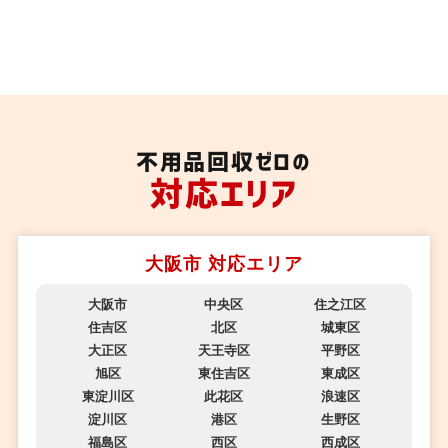
不用品回収ゼロの
対応エリア
大阪市 対応エリア
大阪市
中央区
住之江区
住吉区
北区
城東区
大正区
天王寺区
平野区
旭区
東住吉区
東成区
東淀川区
此花区
浪速区
淀川区
港区
生野区
福島区
西区
西成区