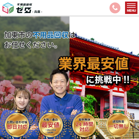
加東市の
不用品回収
は
お任せください。