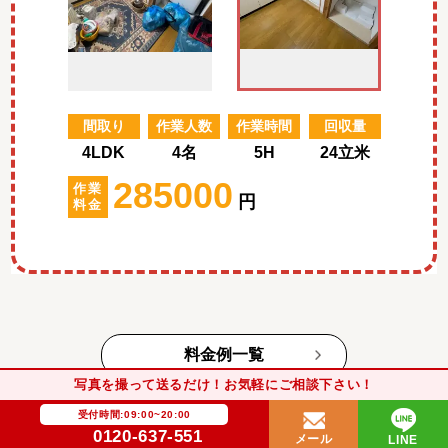
間取り
作業人数
作業時間
回収量
4LDK
4名
5H
24立米
285000
作業
円
料金
料金例一覧
写真を撮って送るだけ！お気軽にご相談下さい！
受付時間:09:00~20:00
0120-637-551
メール
LINE