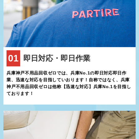
のイベントは、市内外から多くの人が訪れ、にぎわいを見せます。このような
地域の活気や温かさが、加東市の魅力の一つと言えるでしょう。
このように、加東市は自然、文化、子育て環境、地域コミュニティが調和した
住みやすい街です。しかし、快適な生活を送る上で、不用品や粗大ゴミの処分
にお困りの方も少なくありません。特に引越しや大掃除の際には、不要な家具
や家電製品が発生することが多く、その処理に頭を悩ませることもあるでしょ
う。
そんな時は、不用品回収ゼロをご利用ください。当社は加東市全域を対象に、
不用品回収や粗大ゴミ処分のお手伝いをしています。大型の家具や家電、細か
な生活用品まで幅広く対応しており、回収から処分までをスムーズに行うこと
で、お客様の手間を軽減します。さらに、即日対応も可能なため、急なご依頼
にも迅速に対応します。不用品の処分にお困りの際は、ぜひ不用品回収ゼロに
01
即日対応・即日作業
ご相談ください。加東市の皆さまが快適な生活を送れるよう、誠心誠意サポー
トさせていただきます。
兵庫神戸不用品回収ゼロでは、兵庫No.1の即日対応即日作
業、迅速な対応を目指していおります！自称ではなく、兵庫
神戸不用品回収ゼロは他称【迅速な対応】兵庫No.1を目指し
ております！