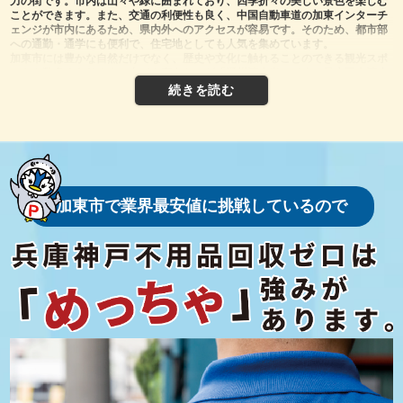
力の街です。市内は山々や緑に囲まれており、四季折々の美しい景色を楽しむ
ことができます。また、交通の利便性も良く、中国自動車道の加東インターチ
ェンジが市内にあるため、県内外へのアクセスが容易です。そのため、都市部
への通勤・通学にも便利で、住宅地としても人気を集めています。
加東市には豊かな自然だけでなく、歴史や文化に触れることのできる観光スポ
ットも数多くあります。中でも有名なのが「播州清水寺」です。日本三大清水
の一つに数えられるこのお寺は、紅葉の名所としても知られており、毎年多く
の観光客が訪れます。また、加東市には「やしろ鴨川の郷」という道の駅があ
り、新鮮な地元野菜や特産品が手に入るとともに、地元の食文化を楽しむこと
ができます。この地域ならではの温かい雰囲気とおもてなしが、訪れる人々を
魅了しています。
さらに、加東市は子育て世代にとっても魅力的な街です。市内には子ども向け
の施設や公園が点在しており、ファミリー層が安心して暮らせる環境が整って
います。特に「加東市立社児童館」や「平池公園」では、親子で楽しむことが
できる設備が充実しており、多くの家族が訪れています。また、教育環境にも
加東市で業界最安値に挑戦しているので
力を入れており、市内には充実した小中学校があるほか、図書館などの公共施
設も利用しやすいのが特徴です。加東市全体で子どもたちの健やかな成長をサ
ポートする取り組みが進められているため、子育て世代の移住先としても注目
されています。
一方で、加東市は農業が盛んな地域としても知られています。市内ではお米や
野菜、果物などが多く生産されており、地元の農産物は新鮮で品質が高いと評
判です。地域の直売所やマルシェでは、地元で採れた季節の食材を手軽に購入
することができ、地産地消の取り組みが進んでいます。また、地域のイベント
では、地元の農産物を活かした料理や特産品が紹介されることも多く、地元住
民はもちろん、観光客にも喜ばれています。
加東市のもう一つの特徴は、住民同士のつながりや地域コミュニティの強さで
す。地元のお祭りやイベントは多くの住民が参加し、地域の絆を深める場とし
て重要な役割を果たしています。特に「やしろの森公園」で行われる季節ごと