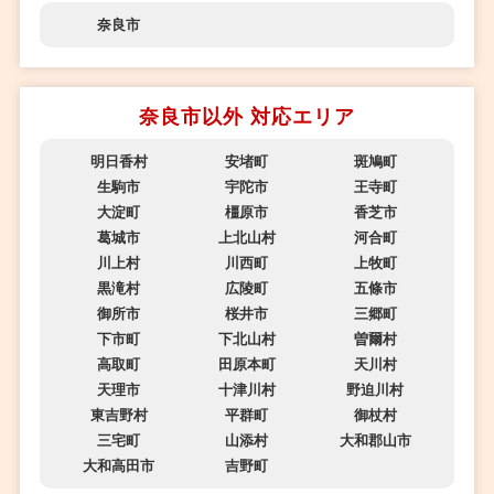
奈良市
奈良市以外 対応エリア
明日香村
安堵町
斑鳩町
生駒市
宇陀市
王寺町
大淀町
橿原市
香芝市
葛城市
上北山村
河合町
川上村
川西町
上牧町
黒滝村
広陵町
五條市
御所市
桜井市
三郷町
下市町
下北山村
曽爾村
高取町
田原本町
天川村
天理市
十津川村
野迫川村
東吉野村
平群町
御杖村
三宅町
山添村
大和郡山市
大和高田市
吉野町