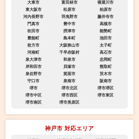
大東市
富田林市
寝屋川市
東大阪市
松原市
柏原市
河内長野市
羽曳野市
藤井寺市
門真市
豊中市
高槻市
吹田市
摂津市
能勢町
豊能町
島本町
池田市
枚方市
大阪狭山市
太子町
河南町
千早赤阪村
高石市
泉大津市
和泉市
忠岡町
岸和田市
貝塚市
熊取町
泉佐野市
箕面市
茨木市
守口市
泉南市
阪南市
堺市
堺市北区
堺市堺区
堺市中区
堺市西区
堺市東区
堺市南区
堺市美原区
神戸市 対応エリア