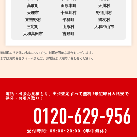
高取町
田原本町
天川村
天理市
十津川村
野迫川村
東吉野村
平群町
御杖村
三宅町
山添村
大和郡山市
大和高田市
吉野町
※対応エリア外の地域についても、対応が可能な場合もございます。
まずはお問合せフォームまたは、お電話よりお問い合わせください。
電話・出張お見積もり、出張査定すべて無料!!最短即日＆格安で
処分・お引き取り！
0120-629-956
受付時間: 09:00~20:00《年中無休》