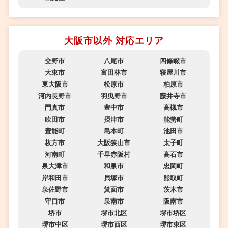
大阪市以外 対応エリア
交野市
八尾市
四條畷市
大東市
富田林市
寝屋川市
東大阪市
松原市
柏原市
河内長野市
羽曳野市
藤井寺市
門真市
豊中市
高槻市
吹田市
摂津市
能勢町
豊能町
島本町
池田市
枚方市
大阪狭山市
太子町
河南町
千早赤阪村
高石市
泉大津市
和泉市
忠岡町
岸和田市
貝塚市
熊取町
泉佐野市
箕面市
茨木市
守口市
泉南市
阪南市
堺市
堺市北区
堺市堺区
堺市中区
堺市西区
堺市東区