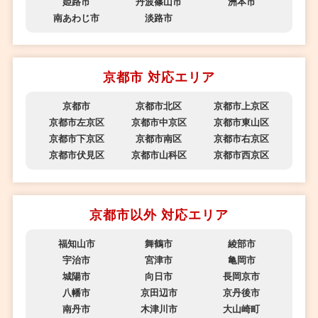
姫路市
丹波篠山市
洲本市
南あわじ市
淡路市
京都市 対応エリア
京都市
京都市北区
京都市上京区
京都市左京区
京都市中京区
京都市東山区
京都市下京区
京都市南区
京都市右京区
京都市伏見区
京都市山科区
京都市西京区
京都市以外 対応エリア
福知山市
舞鶴市
綾部市
宇治市
宮津市
亀岡市
城陽市
向日市
長岡京市
八幡市
京田辺市
京丹後市
南丹市
木津川市
大山崎町