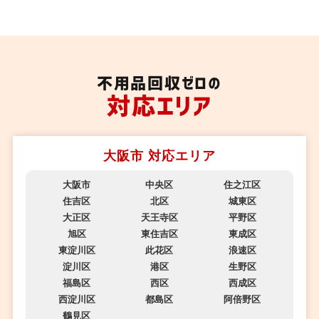
不用品回収ゼロの
対応エリア
大阪市 対応エリア
大阪市
中央区
住之江区
住吉区
北区
城東区
大正区
天王寺区
平野区
旭区
東住吉区
東成区
東淀川区
此花区
浪速区
淀川区
港区
生野区
福島区
西区
西成区
西淀川区
都島区
阿倍野区
鶴見区