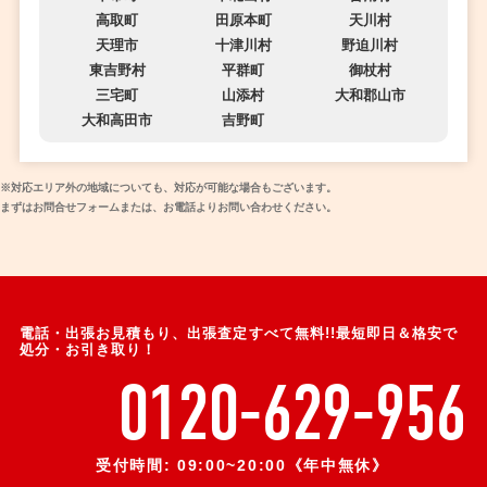
高取町
田原本町
天川村
天理市
十津川村
野迫川村
東吉野村
平群町
御杖村
三宅町
山添村
大和郡山市
大和高田市
吉野町
※対応エリア外の地域についても、対応が可能な場合もございます。
まずはお問合せフォームまたは、お電話よりお問い合わせください。
電話・出張お見積もり、出張査定すべて無料!!最短即日＆格安で
処分・お引き取り！
0120-629-956
受付時間: 09:00~20:00《年中無休》