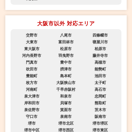
大阪市以外 対応エリア
交野市
八尾市
四條畷市
大東市
富田林市
寝屋川市
東大阪市
松原市
柏原市
河内長野市
羽曳野市
藤井寺市
門真市
豊中市
高槻市
吹田市
摂津市
能勢町
豊能町
島本町
池田市
枚方市
大阪狭山市
太子町
河南町
千早赤阪村
高石市
泉大津市
和泉市
忠岡町
岸和田市
貝塚市
熊取町
泉佐野市
箕面市
茨木市
守口市
泉南市
阪南市
堺市
堺市北区
堺市堺区
堺市中区
堺市西区
堺市東区