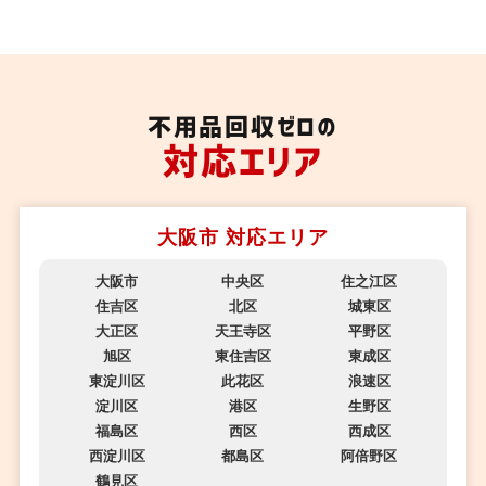
不用品回収ゼロの
対応エリア
大阪市 対応エリア
大阪市
中央区
住之江区
住吉区
北区
城東区
大正区
天王寺区
平野区
旭区
東住吉区
東成区
東淀川区
此花区
浪速区
淀川区
港区
生野区
福島区
西区
西成区
西淀川区
都島区
阿倍野区
鶴見区