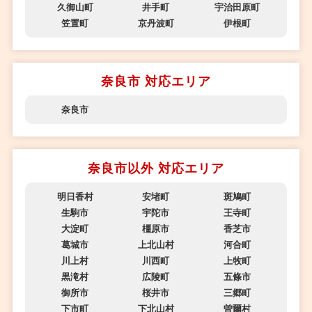
久御山町
井手町
宇治田原町
笠置町
京丹波町
伊根町
奈良市 対応エリア
奈良市
奈良市以外 対応エリア
明日香村
安堵町
斑鳩町
生駒市
宇陀市
王寺町
大淀町
橿原市
香芝市
葛城市
上北山村
河合町
川上村
川西町
上牧町
黒滝村
広陵町
五條市
御所市
桜井市
三郷町
下市町
下北山村
曽爾村