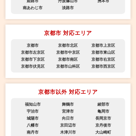
姫路市
丹波篠山市
洲本市
南あわじ市
淡路市
京都市 対応エリア
京都市
京都市北区
京都市上京区
京都市左京区
京都市中京区
京都市東山区
京都市下京区
京都市南区
京都市右京区
京都市伏見区
京都市山科区
京都市西京区
京都市以外 対応エリア
福知山市
舞鶴市
綾部市
宇治市
宮津市
亀岡市
城陽市
向日市
長岡京市
八幡市
京田辺市
京丹後市
南丹市
木津川市
大山崎町