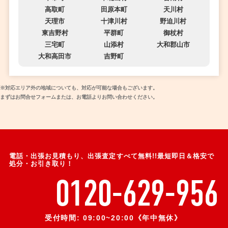
高取町
田原本町
天川村
天理市
十津川村
野迫川村
東吉野村
平群町
御杖村
三宅町
山添村
大和郡山市
大和高田市
吉野町
※対応エリア外の地域についても、対応が可能な場合もございます。
まずはお問合せフォームまたは、お電話よりお問い合わせください。
電話・出張お見積もり、出張査定すべて無料!!最短即日＆格安で
処分・お引き取り！
0120-629-956
受付時間: 09:00~20:00《年中無休》