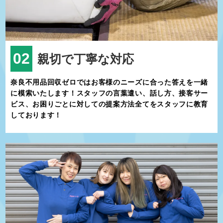
新しい取り組みを進めています。特に、地元産業の活性化や観光の
推進、環境保護などに力を入れています。また、子育て支援や高齢
者福祉の充実も図られ、誰もが安心して暮らせる町づくりが進行中
です。
奈良県広陵町は、豊かな自然、深い歴史、活気ある産業が融合した
02
親切で丁寧な対応
地域です。住む人々にとっては快適な生活環境を提供し、訪れる
人々には魅力的な観光スポットや体験を提供します。この町を訪れ
奈良不用品回収ゼロではお客様のニーズに合った答えを一緒
る際は、ぜひその魅力を存分に味わってください。広陵町で過ごす
に模索いたします！スタッフの言葉遣い、話し方、接客サー
時間が、皆さまにとって特別な思い出となることでしょう。
ビス、お困りごとに対しての提案方法全てをスタッフに教育
しております！