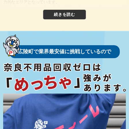
力的なエリアとなっています。
広陵町は、古くから奈良の文化と歴史を育んできた地です。この地
域は、古墳時代から人々が生活していたとされ、多くの古墳や遺跡
が残されています。その中でも代表的なのが、箸墓古墳と呼ばれる
遺跡で、これは日本最古の大型前方後円墳とされ、広陵町が古代か
ら重要な場所であったことを物語っています。
また、広陵町は"靴下の町"として全国的にも知られています。明治
時代以降、繊維産業が発展し、特に靴下の生産が盛んになりまし
広陵町で業界最安値に挑戦しているので
た。現在でも、町内には多くの靴下製造業者があり、高品質な製品
が国内外で評価されています。
広陵町は、都市部からのアクセスが良い一方で、美しい自然環境に
も恵まれています。町内を流れる葛城川や、豊かな緑が広がる公園
など、四季折々の自然を楽しむことができます。特に、春には桜、
秋には紅葉が見られ、多くの地元住民や観光客が訪れるスポットと
なっています。
広陵町には、多くの魅力的な観光スポットがあります。その一部を
ご紹介します。
馬見丘陵公園
広陵町と隣接する地域にまたがるこの公園は、広大な敷地を誇る自
然公園です。四季折々の花々が咲き誇り、特に春のチューリップや