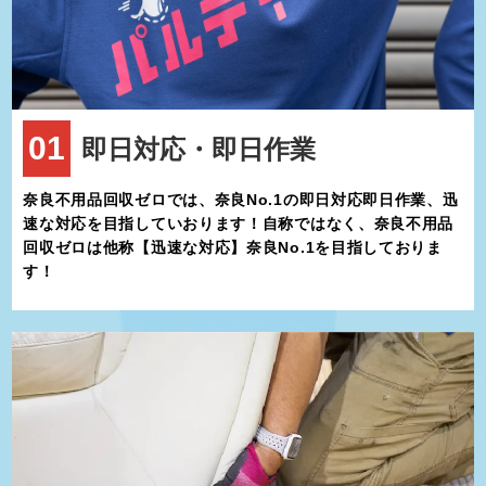
秋のコスモスが有名です。家族連れにも人気があり、ピクニックや
散策に最適な場所です。
広陵町立歴史民俗資料館
町内の歴史や文化を知ることができる施設で、古墳時代の出土品や
伝統産業の展示が充実しています。広陵町の歴史を深く学びたい方
01
即日対応・即日作業
にはぜひ訪れていただきたいスポットです。
廣瀬神社
広陵町にある由緒ある神社で、地域住民に親しまれています。境内
奈良不用品回収ゼロでは、奈良No.1の即日対応即日作業、迅
の静けさと美しさが印象的で、初詣や季節の祭りには多くの参拝者
速な対応を目指していおります！自称ではなく、奈良不用品
が訪れます。
回収ゼロは他称【迅速な対応】奈良No.1を目指しておりま
広陵町は、快適な生活環境が整った地域です。町内には教育機関や
す！
医療施設、ショッピングセンターなど、日常生活に必要な施設が揃
っています。また、大阪や奈良市内へのアクセスが便利なため、通
勤や通学にも適したエリアです。
町内では、地域住民が参加するイベントやお祭りも多く、コミュニ
ティのつながりが感じられます。特に、毎年開催される"靴下祭
り"は、広陵町ならではのユニークなイベントとして注目されてい
ます。
広陵町は、古代から受け継がれる歴史と伝統を大切にしながらも、