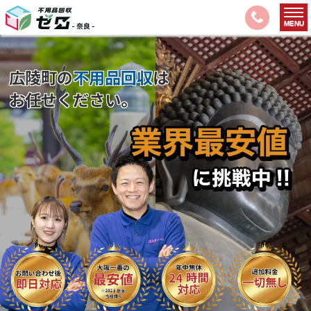
広陵町の
不用品回収
は
お任せください。