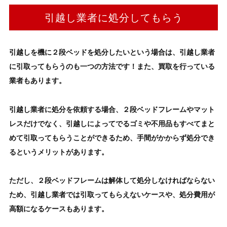
引越し業者に処分してもらう
引越しを機に
２段ベッド
を処分
したいという場合は、引越し業者
に引取ってもらうのも一つの方法です！また、買取を行っている
業者もあります。
引越し業者に
処分を依頼する場合
、
２段ベッド
フレームやマット
レス
だけでなく、引越しによってでるゴミや不用品もすべてまと
めて引取ってもらうことができるため、
手間がかからず処分でき
るというメリット
があります。
ただし、
２段ベッド
フレームは解体して処分
しなければならない
ため、引越し業者では引取ってもらえないケースや、
処分費用
が
高額になるケースもあります。