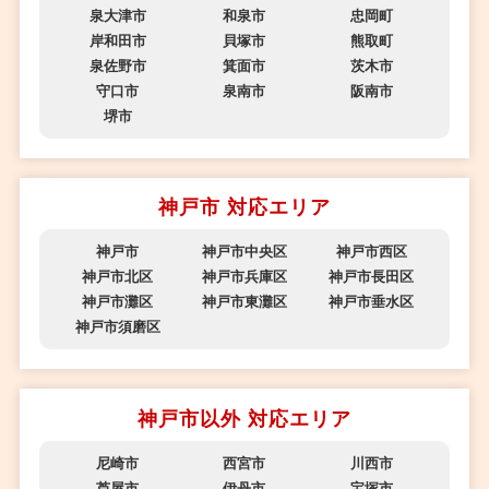
泉大津市
和泉市
忠岡町
岸和田市
貝塚市
熊取町
泉佐野市
箕面市
茨木市
守口市
泉南市
阪南市
堺市
神戸市 対応エリア
神戸市
神戸市中央区
神戸市西区
神戸市北区
神戸市兵庫区
神戸市長田区
神戸市灘区
神戸市東灘区
神戸市垂水区
神戸市須磨区
神戸市以外 対応エリア
尼崎市
西宮市
川西市
芦屋市
伊丹市
宝塚市