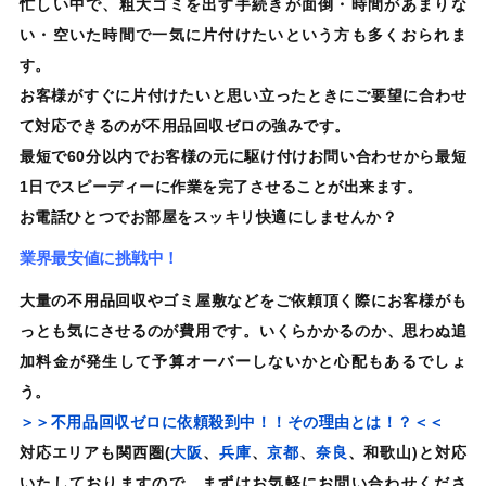
忙しい中で、粗大ゴミを出す手続きが面倒・時間があまりな
い・空いた時間で一気に片付けたいという方も
多くおられま
す。
お客様がすぐに片付けたいと思い立ったときにご要望に合わせ
て対応できるのが不用品回収ゼロの
強みです。
最短で60分以内でお客様の元に駆け付けお問い合わせから最短
1日でスピーディーに作業を完了させることが出来ます。
お電話ひとつでお部屋をスッキリ快適にしませんか？
業界最安値に挑戦中！
大量の不用品回収やゴミ屋敷などをご依頼頂く際にお客様がも
っとも気にさせるのが費用です。
いくらかかるのか、思わぬ追
加料金が発生して予算オーバーしないかと心配もあるでしょ
う。
＞＞不用品回収ゼロに依頼殺到中！！その理由とは！？＜＜
対応エリアも
関西圏
(
大阪
、
兵庫
、
京都
、
奈良
、和歌山)と対応
いたしておりますので、まずはお気軽にお問い合わせくださ