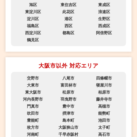
旭区
東住吉区
東成区
東淀川区
此花区
浪速区
淀川区
港区
生野区
福島区
西区
西成区
西淀川区
都島区
阿倍野区
鶴見区
大阪市以外 対応エリア
交野市
八尾市
四條畷市
大東市
富田林市
寝屋川市
東大阪市
松原市
柏原市
河内長野市
羽曳野市
藤井寺市
門真市
豊中市
高槻市
吹田市
摂津市
能勢町
豊能町
島本町
池田市
枚方市
大阪狭山市
太子町
河南町
千早赤阪村
高石市