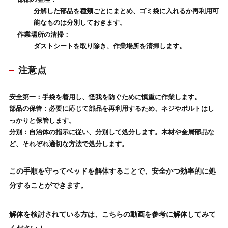
分解した部品を種類ごとにまとめ、ゴミ袋に入れるか再利用可
能なものは分別しておきます。
作業場所の清掃
：
ダストシートを取り除き、作業場所を清掃します。
注意点
安全第一
：手袋を着用し、怪我を防ぐために慎重に作業します。
部品の保管
：必要に応じて部品を再利用するため、ネジやボルトはし
っかりと保管します。
分別
：自治体の指示に従い、
分別して処分
します。木材や金属部品な
ど、それぞれ適切な方法で処分します。
この手順を守って
ベッドを解体
することで、
安全かつ効率的に処
分
することができます。
解体を検討されている方は、こちらの動画を参考に解体してみて