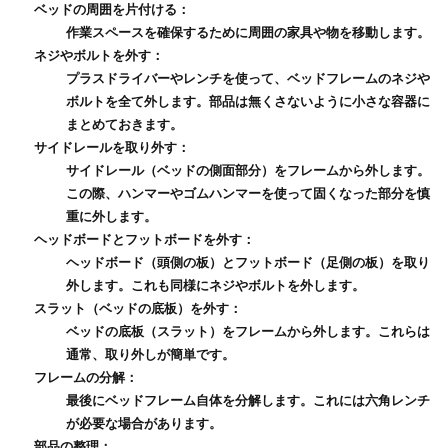
ベッドの周囲を片付ける
：
作業スペースを確保するために周囲の家具や物を移動します。
ネジやボルトを外す
：
プラスドライバーやレンチを使って、
ベッドフレーム
のネジや
ボルトを全て外します。部品は無くさないように小さな容器に
まとめておきます。
サイドレールを取り外す
：
サイドレール（ベッドの側面部分）をフレームから外します。
この際、ハンマーやゴムハンマーを使って固くなった部分を慎
重に外します。
ヘッドボードとフットボードを外す
：
ヘッドボード（頭側の板）とフットボード（足側の板）を取り
外します。これも同様にネジやボルトを外します。
スラット（ベッドの底板）を外す
：
ベッドの底板（スラット）をフレームから外します。これらは
通常、取り外しが簡単です。
フレームの分解
：
最後にベッドフレーム自体を分解します。これには六角レンチ
が必要な場合があります。
部品の整理
：