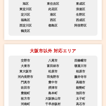
旭区
東住吉区
東成区
東淀川区
此花区
浪速区
淀川区
港区
生野区
福島区
西区
西成区
西淀川区
都島区
阿倍野区
鶴見区
大阪市以外 対応エリア
交野市
八尾市
四條畷市
大東市
富田林市
寝屋川市
東大阪市
松原市
柏原市
河内長野市
羽曳野市
藤井寺市
門真市
豊中市
高槻市
吹田市
摂津市
能勢町
豊能町
島本町
池田市
枚方市
大阪狭山市
太子町
河南町
千早赤阪村
高石市