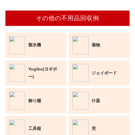
その他の不用品回収例
製氷機
着物
Yogibo(ヨギボ
ジェイボード
ー)
飾り棚
什器
工具箱
兜