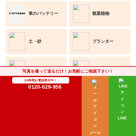
車のバッテリー
観葉植物
土・砂
プランター
レンガ
植木
写真を撮って送るだけ！お気軽にご相談下さい！
24時間お電話受付中！
0120-629-956
２段ベッド
物置
LINE
書庫
ホイール
メール