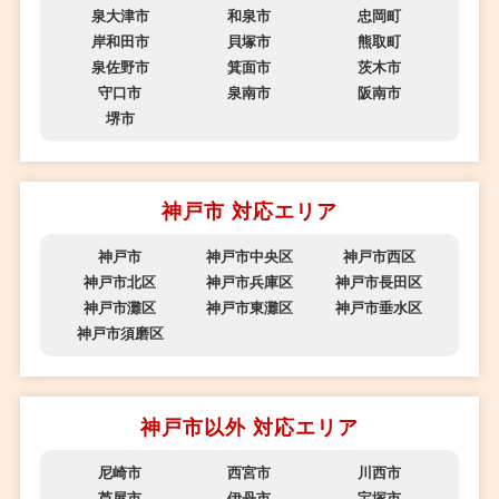
泉大津市
和泉市
忠岡町
岸和田市
貝塚市
熊取町
泉佐野市
箕面市
茨木市
守口市
泉南市
阪南市
堺市
神戸市 対応エリア
神戸市
神戸市中央区
神戸市西区
神戸市北区
神戸市兵庫区
神戸市長田区
神戸市灘区
神戸市東灘区
神戸市垂水区
神戸市須磨区
神戸市以外 対応エリア
尼崎市
西宮市
川西市
芦屋市
伊丹市
宝塚市