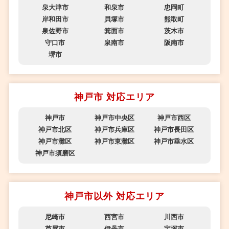
泉大津市
和泉市
忠岡町
岸和田市
貝塚市
熊取町
泉佐野市
箕面市
茨木市
守口市
泉南市
阪南市
堺市
神戸市 対応エリア
神戸市
神戸市中央区
神戸市西区
神戸市北区
神戸市兵庫区
神戸市長田区
神戸市灘区
神戸市東灘区
神戸市垂水区
神戸市須磨区
神戸市以外 対応エリア
尼崎市
西宮市
川西市
芦屋市
伊丹市
宝塚市