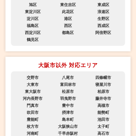
旭区
東住吉区
東成区
東淀川区
此花区
浪速区
淀川区
港区
生野区
福島区
西区
西成区
西淀川区
都島区
阿倍野区
鶴見区
大阪市以外 対応エリア
交野市
八尾市
四條畷市
大東市
富田林市
寝屋川市
東大阪市
松原市
柏原市
河内長野市
羽曳野市
藤井寺市
門真市
豊中市
高槻市
吹田市
摂津市
能勢町
豊能町
島本町
池田市
枚方市
大阪狭山市
太子町
河南町
千早赤阪村
高石市