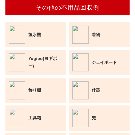
その他の不用品回収例
製氷機
着物
Yogibo(ヨギボ
ジェイボード
ー)
飾り棚
什器
工具箱
兜