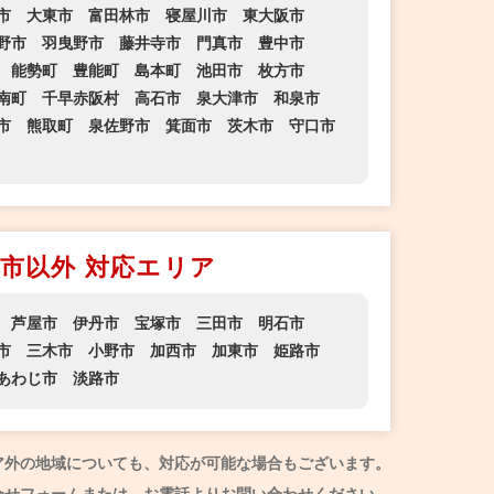
市
大東市
富田林市
寝屋川市
東大阪市
野市
羽曳野市
藤井寺市
門真市
豊中市
能勢町
豊能町
島本町
池田市
枚方市
南町
千早赤阪村
高石市
泉大津市
和泉市
市
熊取町
泉佐野市
箕面市
茨木市
守口市
市以外 対応エリア
芦屋市
伊丹市
宝塚市
三田市
明石市
市
三木市
小野市
加西市
加東市
姫路市
あわじ市
淡路市
ア外の地域についても、対応が可能な場合もございます。
合せフォームまたは、お電話よりお問い合わせください。