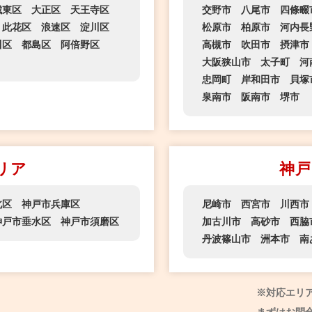
城東区
大正区
天王寺区
交野市
八尾市
四條畷
此花区
浪速区
淀川区
松原市
柏原市
河内長
川区
都島区
阿倍野区
高槻市
吹田市
摂津市
大阪狭山市
太子町
河
忠岡町
岸和田市
貝塚
泉南市
阪南市
堺市
リア
神戸
北区
神戸市兵庫区
尼崎市
西宮市
川西市
神戸市垂水区
神戸市須磨区
加古川市
高砂市
西脇
丹波篠山市
洲本市
南
※対応エリ
まずはお問