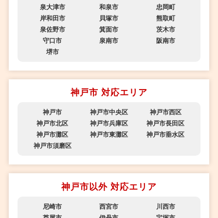
泉大津市
和泉市
忠岡町
岸和田市
貝塚市
熊取町
泉佐野市
箕面市
茨木市
守口市
泉南市
阪南市
堺市
神戸市 対応エリア
神戸市
神戸市中央区
神戸市西区
神戸市北区
神戸市兵庫区
神戸市長田区
神戸市灘区
神戸市東灘区
神戸市垂水区
神戸市須磨区
神戸市以外 対応エリア
尼崎市
西宮市
川西市
芦屋市
伊丹市
宝塚市