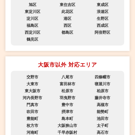
旭区
東住吉区
東成区
東淀川区
此花区
浪速区
淀川区
港区
生野区
福島区
西区
西成区
西淀川区
都島区
阿倍野区
鶴見区
大阪市以外 対応エリア
交野市
八尾市
四條畷市
大東市
富田林市
寝屋川市
東大阪市
松原市
柏原市
河内長野市
羽曳野市
藤井寺市
門真市
豊中市
高槻市
吹田市
摂津市
能勢町
豊能町
島本町
池田市
枚方市
大阪狭山市
太子町
河南町
千早赤阪村
高石市