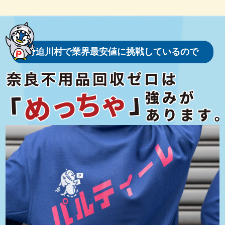
野迫川村の最大の特徴は、その豊かな自然環境です。村内には山々
が連なり、四季折々の美しい風景が広がります。春には桜が咲き誇
り、夏は新緑が目に眩しく、秋には紅葉が山を彩り、冬には雪景色
が静寂を深めます。また、清らかな川が村を流れ、鮎やアマゴなど
が生息しており、釣り愛好家にも人気のスポットとなっています。
野迫川村で業界最安値に挑戦しているので
さらに、野迫川村には「川湯温泉」や「湯の峰温泉」など、癒しを
提供する温泉地が点在しています。これらの温泉は、古くから湯治
場として親しまれ、現代でも訪れる人々にリラックスできる空間を
提供しています。
野迫川村は、古くから自然と共生しながら独自の文化を育んできま
した。村内には、修験道の行者が修行した歴史を感じさせるスポッ
トが点在しており、特に世界遺産に登録されている「紀伊山地の霊
場と参詣道」に関連した道や遺構が注目されています。この地域
は、修験道の精神的な中心地としての役割を果たしてきました。
また、村の歴史や文化を知る上で欠かせないのが、地元の伝統的な
行事や祭りです。地域の神社で行われる祭礼や、四季折々のイベン
トを通じて、住民同士の絆が深められています。特に、農作物の収
穫を祝う秋祭りでは、地域ならではの文化が感じられます。
野迫川村の住民は、昔ながらの農業や林業を基盤とした暮らしを営
んでいます。豊かな自然を活かした農業では、特産品として地元で