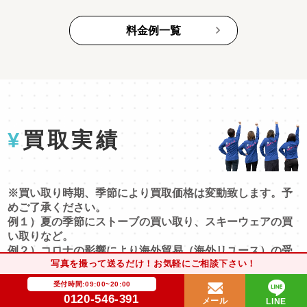
料金例一覧
¥
買取実績
※買い取り時期、季節により買取価格は変動致します。予
めご了承ください。
例１）夏の季節にストーブの買い取り、スキーウェアの買
い取りなど。
例２）コロナの影響により海外貿易（海外リユース）の受
写真を撮って送るだけ！お気軽にご相談下さい！
け入れ不可になってしまう。
例３）高級ブランドなどの価格変動、流行物の変動。
受付時間:09:00~20:00
0120-546-391
メール
LINE