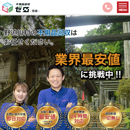
野迫川村の
不用品回収
は
お任せください。