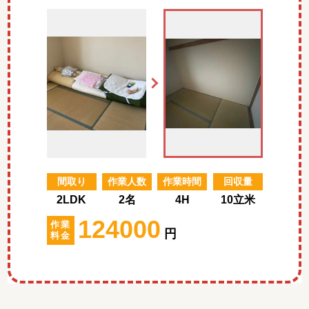
間取り
作業人数
作業時間
回収量
2LDK
2名
4H
10立米
124000
作業
円
料金