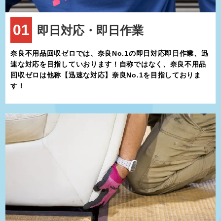
栽培された野菜や果物が人気です。また、地域の木材を活用した林
業も盛んで、美しい山々の保全と経済活動が両立しています。
01
即日対応・即日作業
観光業も近年では注目を集めており、自然を活かしたエコツーリズ
ムや、伝統文化に触れる体験型観光が増加しています。村を訪れる
観光客は、地元の人々との交流を通じて温かみを感じ、また訪れた
奈良不用品回収ゼロでは、奈良No.1の即日対応即日作業、迅
いと感じることが多いです。
速な対応を目指していおります！自称ではなく、奈良不用品
野迫川村は、山間部に位置しているため、公共交通機関でのアクセ
回収ゼロは他称【迅速な対応】奈良No.1を目指しておりま
スはやや難しい面があります。しかし、車で訪れる場合、奈良市内
す！
や和歌山県方面から約2時間程度で到着することができます。この
アクセスの難しさが、逆に静寂と豊かな自然を守る要因にもなって
います。都会の喧騒から離れ、ゆっくりとした時間を過ごしたい方
には最適な場所です。
野迫川村では、過疎化や高齢化といった現代的な課題にも向き合い
ながら、地域の魅力を発信する取り組みを行っています。若者の移
住を促進する支援制度や、空き家を活用した地域振興などが進めら
れています。また、環境に配慮した観光振興や地域資源を活かした
新しい産業の創出も積極的に取り組まれています。
野迫川村は、豊かな自然、歴史、そして温かい人々が調和する特別
な場所です。都会の喧騒から離れてリフレッシュしたい方、自然と