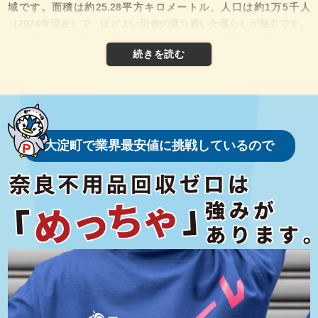
域です。面積は約25.28平方キロメートル、人口は約1万5千人
（2024年現在）で、ほどよい田舎の落ち着いた暮らしが魅力です。
大淀町は、奈良市から南へ約40キロメートルの距離に位置し、町を
流れる吉野川が大地を潤しています。この町は平野部と山地部の両
方を持ち、豊かな自然が広がっています。町の北西部にはなだらか
な丘陵地があり、南東部に行くと吉野山をはじめとした山々が顔を
覗かせます。特に、春になると周辺の桜が咲き乱れ、美しい景観を
楽しむことができます。
また、大淀町は農業が盛んで、米や果物の生産が地域の基盤を支え
大淀町で業界最安値に挑戦しているので
ています。吉野川の恵みを受けた肥沃な土地で育つ農産物は新鮮で
おいしいと評判です。
大淀町は古代から吉野山地域の一部として栄えた土地で、長い歴史
を持っています。このエリアは古代日本の宗教的・文化的中心地で
もありました。特に近隣の吉野山は、桜の名所として有名であるだ
けでなく、修験道の修行地としても知られています。大淀町にも、
その影響を受けた歴史的建造物や伝統行事が多く存在します。
大淀町の伝統行事の一つに「おんだ祭り」があります。この祭りは
五穀豊穣を祈願するもので、町の住民たちが一体となって行われま
す。神社の境内で行われる神事や踊りは地域文化の象徴であり、訪
れた人々にも親しみやすい雰囲気を提供しています。