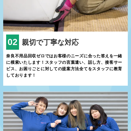
ています。
大淀町では子育て支援が充実しており、子育て世代に優しい環境が
整っています。保育園や小中学校が複数あり、アットホームな教育
環境が魅力です。また、子どもたちの学びや遊びの場として、町の
図書館や公園が活用されています。行政も子育て世帯への支援を積
極的に行っており、助成金や相談窓口の充実が評価されています。
02
親切で丁寧な対応
大淀町では年間を通じて様々な地域イベントが開催されています。
例えば、春には花見イベント、夏には吉野川を舞台にした祭りや花
奈良不用品回収ゼロではお客様のニーズに合った答えを一緒
火大会、秋には収穫祭など、住民も観光客も楽しめる行事が目白押
に模索いたします！スタッフの言葉遣い、話し方、接客サー
しです。
ビス、お困りごとに対しての提案方法全てをスタッフに教育
特産品としては、地元で採れた新鮮な野菜や果物が人気です。ま
しております！
た、吉野杉を使った工芸品や家具も注目されています。これらの特
産品は町内の道の駅や直売所で購入することができます。
奈良県大淀町は、自然と歴史、そして温かな地域文化が調和した魅
力的な町です。都会の喧騒を離れてゆったりとした時間を過ごした
い方、自然に囲まれた暮らしを求める方にぴったりの場所です。観
光や移住を検討されている方は、ぜひ一度大淀町を訪れてその魅力
を肌で感じてみてください。