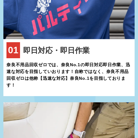
大淀町には、自然と歴史を満喫できる観光スポットが点在していま
す。
吉野川は釣りや川遊び、そして自然散策を楽しむ人々にとって理想
的な場所です。川沿いの遊歩道を歩けば、四季折々の美しい風景を
堪能できます。秋には紅葉、春には桜が見事です。
圓光寺は、大淀町を代表する名所の一つで、四季折々の花が咲き誇
01
即日対応・即日作業
ります。特に春の桜と秋の紅葉の時期は多くの観光客が訪れます。
静寂に包まれた境内で心穏やかなひとときを過ごすことができま
す。
奈良不用品回収ゼロでは、奈良No.1の即日対応即日作業、迅
町内には古い町並みが残っており、散策しながら大淀町の歴史を感
速な対応を目指していおります！自称ではなく、奈良不用品
じることができます。地域に根付く伝統工芸品やお土産屋さんも点
回収ゼロは他称【迅速な対応】奈良No.1を目指しておりま
在しており、ゆったりとした時間を過ごせます。
す！
大淀町は都市部に比べて静かで穏やかな暮らしが特徴です。主要な
交通手段は車ですが、近鉄吉野線の大和上市駅や六田駅が利用可能
で、奈良市や大阪市へのアクセスも便利です。駅周辺には商業施設
や飲食店があり、生活の利便性も高いです。
また、地域住民によるコミュニティ活動が盛んで、子どもからお年
寄りまでが参加できるイベントが頻繁に開催されています。これに
より、住民同士のつながりが深まり、安心して暮らせる環境が整っ