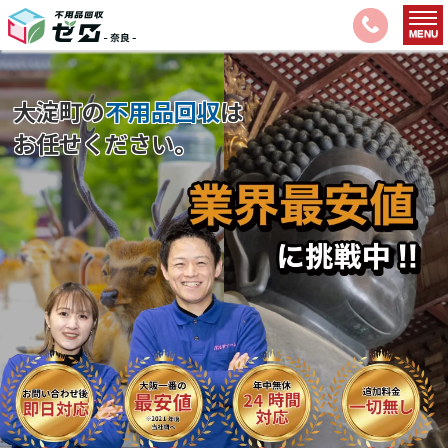
大淀町の
不用品回収
は
お任せください。