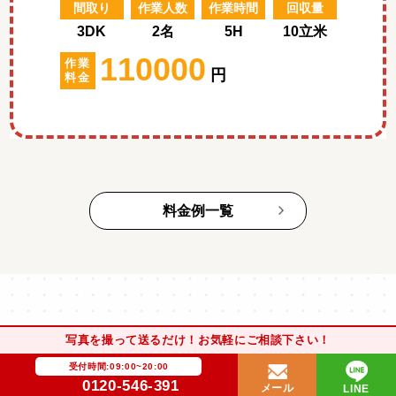
間取り
作業人数
作業時間
回収量
3DK
2名
5H
10立米
110000
作業
円
料金
料金例一覧
写真を撮って送るだけ！お気軽にご相談下さい！
¥
買取実績
受付時間:09:00~20:00
0120-546-391
メール
LINE