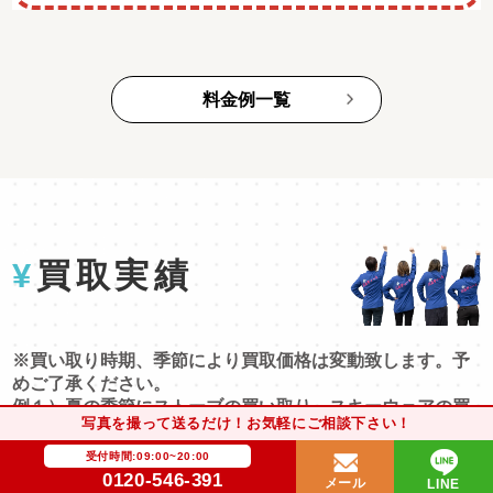
料金例一覧
¥
買取実績
※買い取り時期、季節により買取価格は変動致します。予
めご了承ください。
例１）夏の季節にストーブの買い取り、スキーウェアの買
写真を撮って送るだけ！お気軽にご相談下さい！
い取りなど。
例２）コロナの影響により海外貿易（海外リユース）の受
受付時間:09:00~20:00
け入れ不可になってしまう。
0120-546-391
メール
LINE