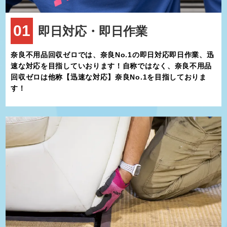
天川村は、アウトドア好きにはたまらないスポットが満載です。村
にはキャンプ場がいくつもあり、川遊びや釣り、バーベキューなど
01
即日対応・即日作業
が楽しめます。夏には、自然の中で涼しさを満喫できる川沿いのア
クティビティが家族連れやグループに人気です。
さらに、洞窟探検が好きな方には「面不動鍾乳洞」がおすすめで
奈良不用品回収ゼロでは、奈良No.1の即日対応即日作業、迅
す。この鍾乳洞は約280メートルの距離があり、鍾乳石や石筍（せ
速な対応を目指していおります！自称ではなく、奈良不用品
きじゅん）が織りなす独特の景観が魅力。中に入るとひんやりとし
回収ゼロは他称【迅速な対応】奈良No.1を目指しておりま
た空気が漂い、自然の神秘を感じることができます。
す！
秋には紅葉、冬には雪景色と、四季折々の楽しみ方ができる天川村
は、訪れるたびに違う表情を見せてくれるため、リピーターも多い
です。
天川村には、地元ならではの特産品も豊富にあります。特に、清ら
かな水で育てられた「アマゴ」や「ヤマメ」などの川魚は絶品で、
釣った魚をその場で焼いて食べられる施設もあります。また、地元
の農産物を使った「柿の葉寿司」や「こんにゃく」などの伝統料理
は、訪れた際にぜひ味わっていただきたい一品です。
さらに、村内では地元の木材を使った工芸品やお土産も販売されて
おり、自然との調和を感じられる品々が揃っています。これらの特
産品は天川村の豊かな資源と人々の営みが生み出した魅力の一端で