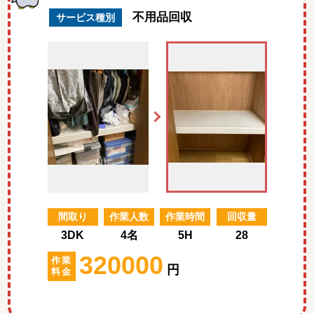
不用品回収
サービス種別
間取り
作業人数
作業時間
回収量
3DK
4名
5H
28
320000
作業
円
料金