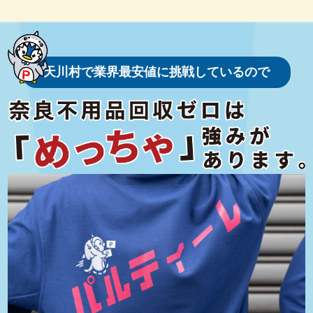
天川村を訪れる人々をまず驚かせるのは、その自然の美しさです。
村内を流れる清らかな天ノ川は、名の由来ともなり、夏にはホタル
が舞う幻想的な風景が広がります。また、関西を代表する登山スポ
ットである「大峰山系」は、多くの山岳信仰者や登山者に親しまれ
ています。標高1915メートルの「八経ヶ岳」は西日本の最高峰で、
天川村で業界最安値に挑戦しているので
そこから眺める日の出や雲海は一生に一度は見たい絶景です。
さらに、「みたらい渓谷」は、透明度の高い渓流や滝が連続する観
光名所です。四季折々の美しさを見せる渓谷沿いの遊歩道は、ハイ
キング初心者から熟練者まで楽しめるコースが揃っており、訪れる
人々に非日常的な自然体験を提供します。
天川村は、古くから修験道（しゅげんどう）の拠点として栄えてき
た土地でもあります。「大峯山寺」を中心とした大峰山地域は、ユ
ネスコ世界遺産「紀伊山地の霊場と参詣道」にも登録されていま
す。修験道の修行僧や参拝者が歩んだ険しい道は、歴史的・文化的
価値を持つ重要な遺産です。
村内にある「天河大辨財天社（てんかわだいべんざいてんしゃ）」
は、日本三大弁財天の一つとして知られ、金運や芸能の神様として
崇められています。この神社は多くの信仰者を集めるだけでなく、
芸能界や音楽業界からも注目される神聖な場所です。毎年多くの観
光客や参拝者が訪れ、村の文化的な魅力を体感しています。