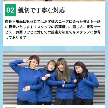
す。
天川村へは、奈良市内から車で約2時間、公共交通機関を使っても
02
親切で丁寧な対応
アクセス可能です。自然に囲まれた宿泊施設も充実しており、温泉
旅館や民宿、キャンプ場など、多彩な宿泊スタイルを選べます。特
奈良不用品回収ゼロではお客様のニーズに合った答えを一緒
に、洞川（どろがわ）温泉エリアは歴史ある温泉街で、訪れた人々
に模索いたします！スタッフの言葉遣い、話し方、接客サー
がゆっくりと疲れを癒やせる場所として人気です。
ビス、お困りごとに対しての提案方法全てをスタッフに教育
天川村は、自然環境の保護と伝統文化の継承に力を入れています。
しております！
村全体でエコツーリズムや環境保護活動を推進しながら、観光客が
楽しめる地域作りを行っています。また、地元住民が手を取り合
い、持続可能な地域社会の発展を目指している点も、この村の大き
な魅力です。