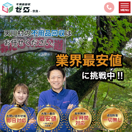
天川村の
不用品回収
は
お任せください。