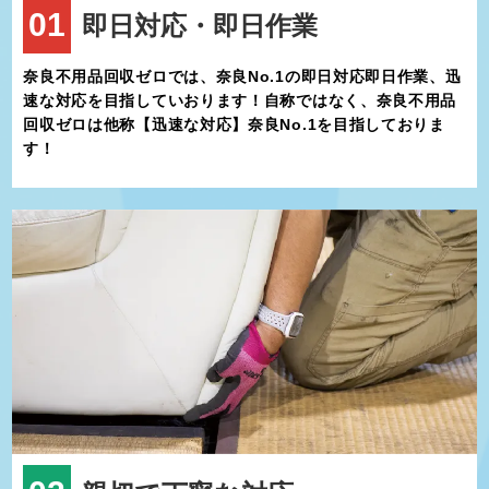
01
即日対応・即日作業
やピクニックなど、家族で楽しむことができるレジャーの場として
人気があります。特に「矢田寺」は、あじさいの名所として知ら
れ、初夏には約1万株のあじさいが咲き誇り、多くの観光客が訪れ
奈良不用品回収ゼロでは、奈良No.1の即日対応即日作業、迅
ます。自然に囲まれながらも、都市機能がしっかりと整備されてい
速な対応を目指していおります！自称ではなく、奈良不用品
る点は、大和郡山市の住みやすさを支える大きな要因です。
回収ゼロは他称【迅速な対応】奈良No.1を目指しておりま
す！
交通面では、JR関西本線と近鉄橿原線が市内を通っており、奈良市
や大阪市へのアクセスも良好です。特に近鉄郡山駅周辺は商業施設
や公共施設が集まり、賑わいを見せています。地元の商店街も活発
で、昔ながらの店舗と新しいお店が共存し、地域住民や観光客に愛
されています。
大和郡山市は、古くからの伝統を大切にしながらも、現代のニーズ
に応じた街づくりを進めています。歴史的な景観と文化的な資源、
豊かな自然、そして工業都市としての一面を併せ持つこの街は、住
む人にとっても訪れる人にとっても多彩な魅力を提供してくれるこ
とでしょう。