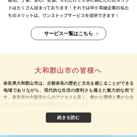
親切、丁寧、安心、安価、それだけで大手に頼むだけのメリッ
トはたくさん詰まっております！それでは中小零細企業の私た
ちのメリットは、ワンストップサービスを提供できます！
サービス一覧はこちら
大和郡山市の皆様へ
奈良県大和郡山市は、古都奈良の歴史と文化を感じることができる
地域でありながら、現代的な生活の便利さも備えた魅力的な街で
す。奈良市や大阪市からのアクセスも良く、静かな環境と豊かな自
然に恵まれた郊外の住環境が広がっています。
大和郡山市は、奈良県の北西部に位置し、人口約8万人の中規模都
市です。市の象徴ともいえるのが「大和郡山城」で、豊臣秀長によ
って築かれたこの城は、かつての城下町の面影を今に伝える存在で