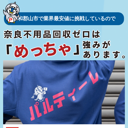
す。現在は「郡山城址公園」として整備され、春には桜の名所とし
て多くの観光客が訪れます。桜と城跡が織りなす風景は非常に美し
く、カメラを片手に散策する人々の姿が印象的です。
大和郡山市で業界最安値に挑戦しているので
また、大和郡山市は「金魚のまち」としても知られています。その
歴史は江戸時代にさかのぼり、約300年前から続く伝統産業です。
現在でも市内には多くの金魚養殖場があり、金魚すくいの体験や金
魚の展示施設も充実しています。毎年夏に開催される「全国金魚す
くい選手権大会」では、全国から多くの参加者が集い、独特の賑わ
いを見せます。金魚をテーマにしたイベントや観光資源も多く、街
全体で金魚文化を楽しむことができます。
さらに、大和郡山市は奈良県内でも工業が盛んなエリアです。特に
金属加工業や電子機器関連の製造業が集積しており、地域経済の重
要な柱となっています。産業団地も整備され、企業誘致や地域経済
の活性化に貢献しています。これにより、大和郡山市は伝統と現代
が融合する独自の魅力を持つ街として発展を続けています。
自然環境も豊かで、市内には「松尾山」や「矢田丘陵」といった緑
豊かなエリアが広がります。これらの自然スポットは、ハイキング