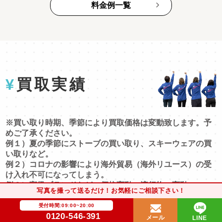
料金例一覧
¥
買取実績
※買い取り時期、季節により買取価格は変動致します。予
めご了承ください。
例１）夏の季節にストーブの買い取り、スキーウェアの買
い取りなど。
例２）コロナの影響により海外貿易（海外リユース）の受
け入れ不可になってしまう。
例３）高級ブランドなどの価格変動、流行物の変動。
写真を撮って送るだけ！お気軽にご相談下さい！
※以下買い取り事例は買い取りのみの利用、買い取り＋サ
受付時間:09:00~20:00
0120-546-391
ービス利用が混合しております！目安としてご覧くださ
メール
LINE