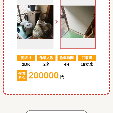
間取り
作業人数
作業時間
回収量
2DK
2名
4H
18立米
200000
作業
円
料金