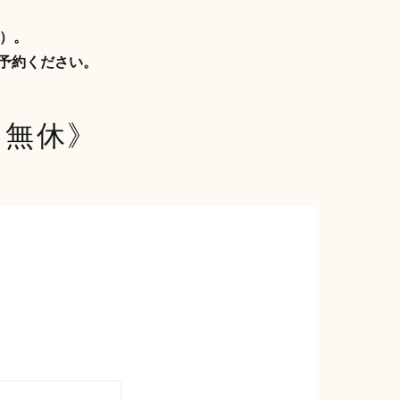
付）。
予約ください。
《年中無休》