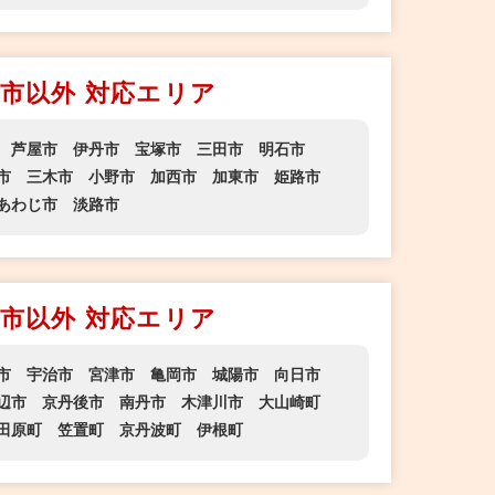
市以外 対応エリア
芦屋市
伊丹市
宝塚市
三田市
明石市
市
三木市
小野市
加西市
加東市
姫路市
あわじ市
淡路市
市以外 対応エリア
市
宇治市
宮津市
亀岡市
城陽市
向日市
辺市
京丹後市
南丹市
木津川市
大山崎町
田原町
笠置町
京丹波町
伊根町