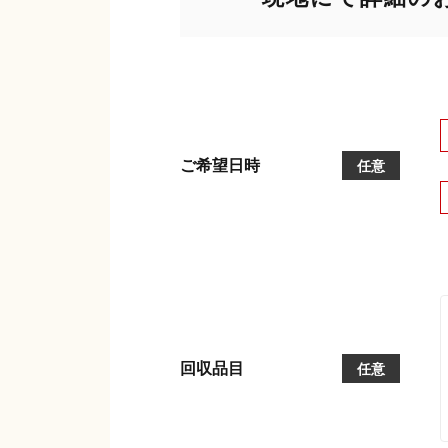
ご希望日時
任意
回収品目
任意