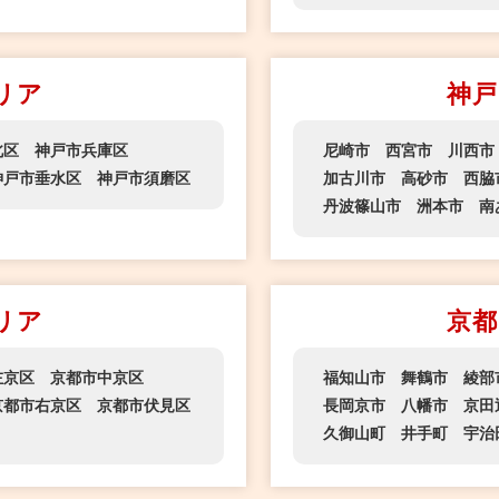
リア
神戸
北区
神戸市兵庫区
尼崎市
西宮市
川西市
神戸市垂水区
神戸市須磨区
加古川市
高砂市
西脇
丹波篠山市
洲本市
南
リア
京都
左京区
京都市中京区
福知山市
舞鶴市
綾部
京都市右京区
京都市伏見区
長岡京市
八幡市
京田
久御山町
井手町
宇治