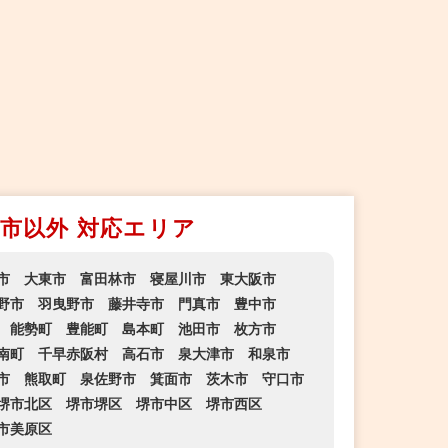
市以外 対応エリア
市
大東市
富田林市
寝屋川市
東大阪市
野市
羽曳野市
藤井寺市
門真市
豊中市
能勢町
豊能町
島本町
池田市
枚方市
南町
千早赤阪村
高石市
泉大津市
和泉市
市
熊取町
泉佐野市
箕面市
茨木市
守口市
堺市北区
堺市堺区
堺市中区
堺市西区
市美原区