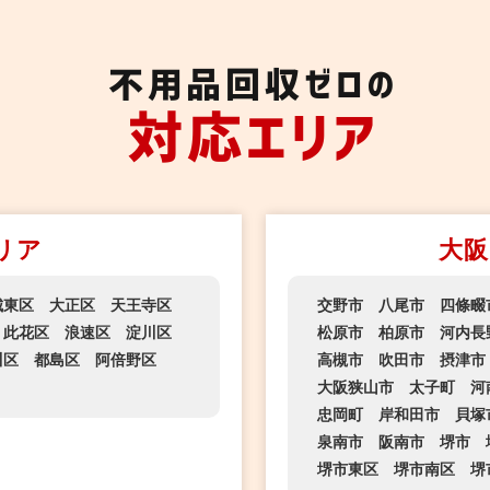
不用品回収ゼロの
対応エリア
リア
大阪
城東区
大正区
天王寺区
交野市
八尾市
四條畷
此花区
浪速区
淀川区
松原市
柏原市
河内長
川区
都島区
阿倍野区
高槻市
吹田市
摂津市
大阪狭山市
太子町
河
忠岡町
岸和田市
貝塚
泉南市
阪南市
堺市
堺市東区
堺市南区
堺