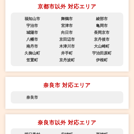
京都市以外 対応エリア
福知山市
舞鶴市
綾部市
宇治市
宮津市
亀岡市
城陽市
向日市
長岡京市
八幡市
京田辺市
京丹後市
南丹市
木津川市
大山崎町
久御山町
井手町
宇治田原町
笠置町
京丹波町
伊根町
奈良市 対応エリア
奈良市
奈良市以外 対応エリア