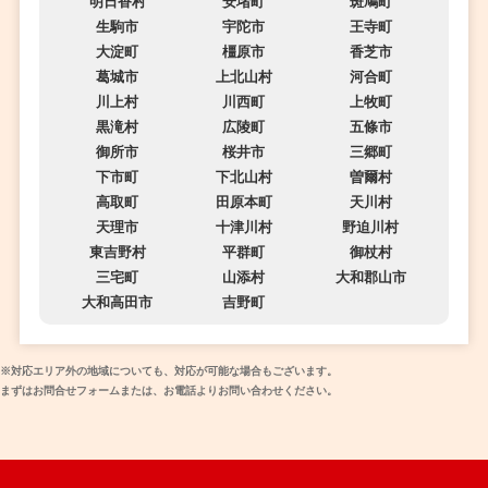
明日香村
安堵町
斑鳩町
生駒市
宇陀市
王寺町
大淀町
橿原市
香芝市
葛城市
上北山村
河合町
川上村
川西町
上牧町
黒滝村
広陵町
五條市
御所市
桜井市
三郷町
下市町
下北山村
曽爾村
高取町
田原本町
天川村
天理市
十津川村
野迫川村
東吉野村
平群町
御杖村
三宅町
山添村
大和郡山市
大和高田市
吉野町
※対応エリア外の地域についても、対応が可能な場合もございます。
まずはお問合せフォームまたは、お電話よりお問い合わせください。