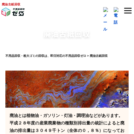
廃油古紙回収
廃油古紙回収
不用品回収・粗大ゴミの回収は、即日対応の不用品回収ゼロ
>
廃油古紙回収
廃油とは植物油・ガソリン・灯油・調理油などがあります。
平成２８年度の産業廃棄物の種類別排出量の統計によると廃
油の排出量は３０４９千トン（全体の０，８％）になってお