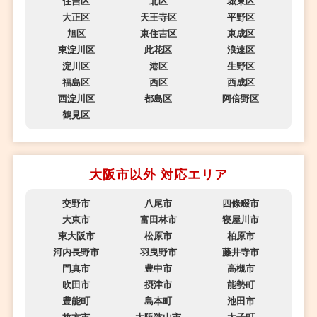
住吉区
北区
城東区
大正区
天王寺区
平野区
旭区
東住吉区
東成区
東淀川区
此花区
浪速区
淀川区
港区
生野区
福島区
西区
西成区
西淀川区
都島区
阿倍野区
鶴見区
大阪市以外 対応エリア
交野市
八尾市
四條畷市
大東市
富田林市
寝屋川市
東大阪市
松原市
柏原市
河内長野市
羽曳野市
藤井寺市
門真市
豊中市
高槻市
吹田市
摂津市
能勢町
豊能町
島本町
池田市