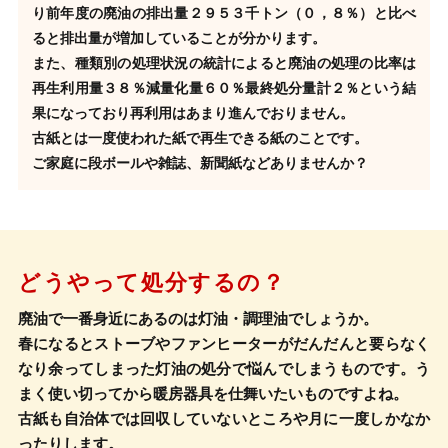
り
前年度の廃油の排出量２９５３千トン（０，８％）と比べ
ると排出量が増加していることが分かります。
また、種類別の処理状況の統計によると廃油の処理の比率は
再生利用量３８％減量化量６０％最終処分量計２％
という結
果になっており再利用はあまり進んでおりません。
古紙とは一度使われた紙で再生できる紙のことです。
ご家庭に段ボールや雑誌、新聞紙などありませんか？
どうやって処分するの？
廃油で一番身近にあるのは灯油・調理油でしょうか。
春になるとストーブやファンヒーターがだんだんと要らなく
なり余ってしまった灯油の処分で悩んでしまうものです。う
まく使い切ってから暖房器具を仕舞いたいものですよね。
古紙も自治体では回収していないところや月に一度しかなか
ったりします。