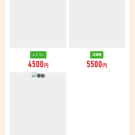
エアコン
洗濯機
4500
5500
円
円