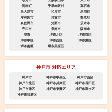
枚方市
大阪狭山市
太子町
河南町
千早赤阪村
高石市
泉大津市
和泉市
忠岡町
岸和田市
貝塚市
熊取町
泉佐野市
箕面市
茨木市
守口市
泉南市
阪南市
堺市
堺市北区
堺市堺区
堺市中区
堺市西区
堺市東区
堺市南区
堺市美原区
神戸市 対応エリア
神戸市
神戸市中央区
神戸市西区
神戸市北区
神戸市兵庫区
神戸市長田区
神戸市灘区
神戸市東灘区
神戸市垂水区
神戸市須磨区