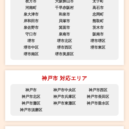
枚方市
大阪狭山市
太子町
河南町
千早赤阪村
高石市
泉大津市
和泉市
忠岡町
岸和田市
貝塚市
熊取町
泉佐野市
箕面市
茨木市
守口市
泉南市
阪南市
堺市
堺市北区
堺市堺区
堺市中区
堺市西区
堺市東区
堺市南区
堺市美原区
神戸市 対応エリア
神戸市
神戸市中央区
神戸市西区
神戸市北区
神戸市兵庫区
神戸市長田区
神戸市灘区
神戸市東灘区
神戸市垂水区
神戸市須磨区