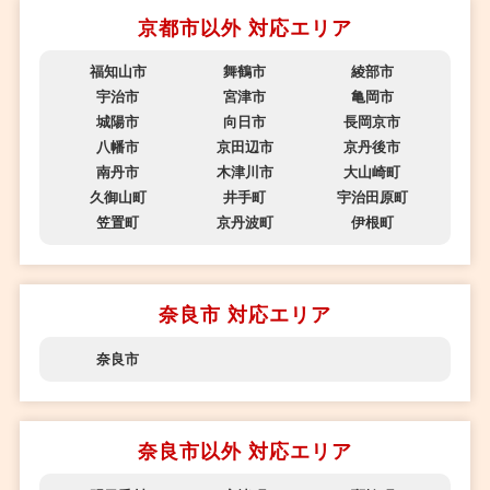
京都市以外 対応エリア
福知山市
舞鶴市
綾部市
宇治市
宮津市
亀岡市
城陽市
向日市
長岡京市
八幡市
京田辺市
京丹後市
南丹市
木津川市
大山崎町
久御山町
井手町
宇治田原町
笠置町
京丹波町
伊根町
奈良市 対応エリア
奈良市
奈良市以外 対応エリア