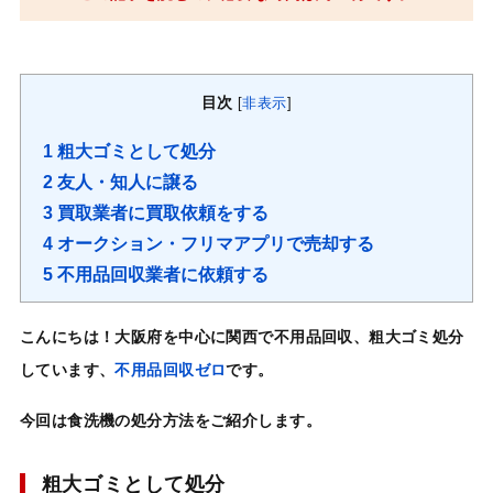
目次
[
非表示
]
1
粗大ゴミとして処分
2
友人・知人に譲る
3
買取業者に買取依頼をする
4
オークション・フリマアプリで売却する
5
不用品回収業者に依頼する
こんにちは！
大阪府
を中心に
関西
で
不用品回収
、
粗大ゴミ処分
しています、
不用品回収ゼロ
です。
今回は
食洗機
の
処分方法
をご紹介します。
粗大ゴミとして処分