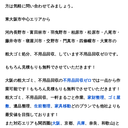
方は気軽に問い合わせてみましょう。
東大阪市中心エリアから
河内長野市・富田林市・羽曳野市・柏原市・松原市・八尾市・
藤井寺市・寝屋川市・交野市・門真市・四條畷市・大東市の
粗大ゴミ処分
、
不用品回収
、しています
不用品回収ゼロ
です。
もちろん見積もりも
無料
でさせていただきます！
大阪
の
粗大ゴミ
、
不用品回収
の
不用品回収ゼロ
では一点から作
業可能です！もちろん見積もりも
無料
でさせていただきます！
粗大ゴミ
、
不用品回収
、一軒まるごと作業、
家財整理
、
ゴミ屋
敷
、
遺品整理
、
生前整理
、
家具移動
どのプランでも他社よりも
最安値
を目指しております！
また対応エリアも
関西圏
(
大阪
、京都、
兵庫
、奈良、和歌山)と