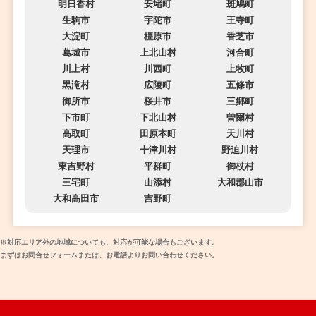
明日香村
安堵町
斑鳩町
生駒市
宇陀市
王寺町
大淀町
橿原市
香芝市
葛城市
上北山村
河合町
川上村
川西町
上牧町
黒滝村
広陵町
五條市
御所市
桜井市
三郷町
下市町
下北山村
曽爾村
高取町
田原本町
天川村
天理市
十津川村
野迫川村
東吉野村
平群町
御杖村
三宅町
山添村
大和郡山市
大和高田市
吉野町
※対応エリア外の地域についても、対応が可能な場合もございます。
まずはお問合せフォームまたは、お電話よりお問い合わせください。