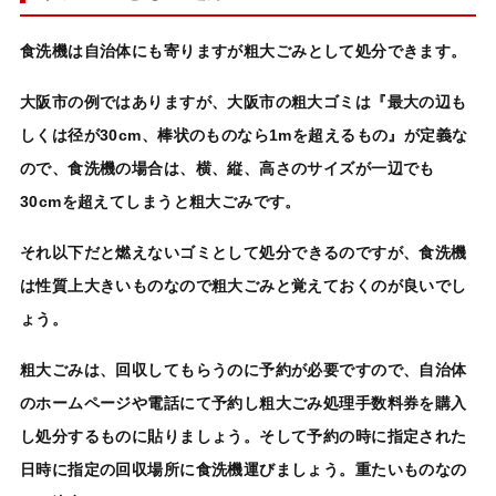
食洗機
は自治体にも寄りますが
粗大ごみ
として
処分できます
。
大阪市の例ではありますが、大阪市の
粗大ゴミ
は『最大の辺も
しくは径が30cm、棒状のものなら1mを超えるもの』が定義な
ので、
食洗機
の場合は、横、縦、高さのサイズが一辺でも
30cmを超えてしまうと
粗大ごみ
です。
それ以下だと
燃えないゴミ
として
処分できる
のですが、
食洗機
は性質上大きいものなので
粗大ごみ
と覚えておくのが良いでし
ょう。
粗大ごみ
は、回収してもらうのに予約が必要ですので、自治体
のホームページや電話にて予約し粗大ごみ処理手数料券を購入
し処分するものに貼りましょう。そして予約の時に指定された
日時に指定の回収場所に
食洗機
運びましょう。重たいものなの