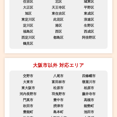
住吉区
北区
城東区
大正区
天王寺区
平野区
旭区
東住吉区
東成区
東淀川区
此花区
浪速区
淀川区
港区
生野区
福島区
西区
西成区
西淀川区
都島区
阿倍野区
鶴見区
大阪市以外 対応エリア
交野市
八尾市
四條畷市
大東市
富田林市
寝屋川市
東大阪市
松原市
柏原市
河内長野市
羽曳野市
藤井寺市
門真市
豊中市
高槻市
吹田市
摂津市
能勢町
豊能町
島本町
池田市