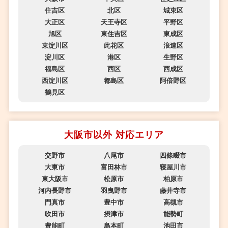
住吉区
北区
城東区
大正区
天王寺区
平野区
旭区
東住吉区
東成区
東淀川区
此花区
浪速区
淀川区
港区
生野区
福島区
西区
西成区
西淀川区
都島区
阿倍野区
鶴見区
大阪市以外 対応エリア
交野市
八尾市
四條畷市
大東市
富田林市
寝屋川市
東大阪市
松原市
柏原市
河内長野市
羽曳野市
藤井寺市
門真市
豊中市
高槻市
吹田市
摂津市
能勢町
豊能町
島本町
池田市