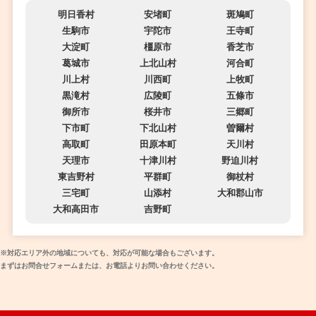
明日香村
安堵町
斑鳩町
生駒市
宇陀市
王寺町
大淀町
橿原市
香芝市
葛城市
上北山村
河合町
川上村
川西町
上牧町
黒滝村
広陵町
五條市
御所市
桜井市
三郷町
下市町
下北山村
曽爾村
高取町
田原本町
天川村
天理市
十津川村
野迫川村
東吉野村
平群町
御杖村
三宅町
山添村
大和郡山市
大和高田市
吉野町
※対応エリア外の地域についても、対応が可能な場合もございます。
まずはお問合せフォームまたは、お電話よりお問い合わせください。