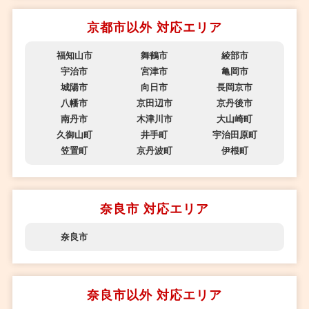
京都市以外 対応エリア
福知山市
舞鶴市
綾部市
宇治市
宮津市
亀岡市
城陽市
向日市
長岡京市
八幡市
京田辺市
京丹後市
南丹市
木津川市
大山崎町
久御山町
井手町
宇治田原町
笠置町
京丹波町
伊根町
奈良市 対応エリア
奈良市
奈良市以外 対応エリア