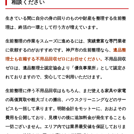
相談ください
生きている間に自分の身の回りのものや財産を整理する
生前整
理
は、終活の一環として行う方が増えています。
生前整理の作業をスムーズ
に進めるには、
実績豊富な専門業者
に依頼するのがおすすめ
です。神戸市の生前整理なら、
遺品整
理士も在籍する不用品回収ゼロにお任せください。
不用品回収
ゼロは、遺品整理士認定協会より「優良事業所」として認定さ
れておりますので、安心してご利用いただけます。
生前整理に伴う不用品回収
はもちろん、まだ使える家具や家電
の
高価買取
や粗大ゴミの搬出、
ハウスクリーニングなどのサー
ビス
も一括して承ります。明朗会計をモットーに、おおよその
費用を公開しており、見積りの後に追加料金が発生することも
一切ございません。エリア内では業界最安値を保証しておりま