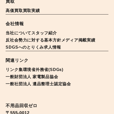
買取
高価買取
買取実績
会社情報
当社について
スタッフ紹介
反社会勢力に対する基本方針
メディア掲載実績
SDGSへのとりくみ
求人情報
関連リンク
リンク集
環境省
外務省(SDGs)
一般財団法人 家電製品協会
一般社団法人 遺品整理士認定協会
不用品回収ゼロ
〒555-0012