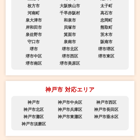
枚方市
大阪狭山市
太子町
河南町
千早赤阪村
高石市
泉大津市
和泉市
忠岡町
岸和田市
貝塚市
熊取町
泉佐野市
箕面市
茨木市
守口市
泉南市
阪南市
堺市
堺市北区
堺市堺区
堺市中区
堺市西区
堺市東区
堺市南区
堺市美原区
神戸市 対応エリア
神戸市
神戸市中央区
神戸市西区
神戸市北区
神戸市兵庫区
神戸市長田区
神戸市灘区
神戸市東灘区
神戸市垂水区
神戸市須磨区